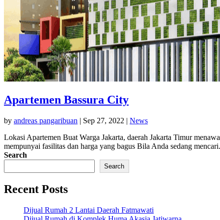
Apartemen Bassura City
by
andreas pangaribuan
|
Sep 27, 2022
|
News
Lokasi Apartemen Buat Warga Jakarta, daerah Jakarta Timur menawar
mempunyai fasilitas dan harga yang bagus Bila Anda sedang mencari.
Search
Search
Recent Posts
Dijual Rumah 2 Lantai Daerah Fatmawati
Dijual Rumah di Komplek Huma Akasia Jatiwarna