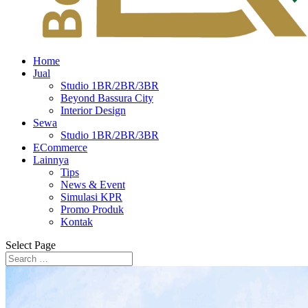
Home
Jual
Studio 1BR/2BR/3BR
Beyond Bassura City
Interior Design
Sewa
Studio 1BR/2BR/3BR
ECommerce
Lainnya
Tips
News & Event
Simulasi KPR
Promo Produk
Kontak
Select Page